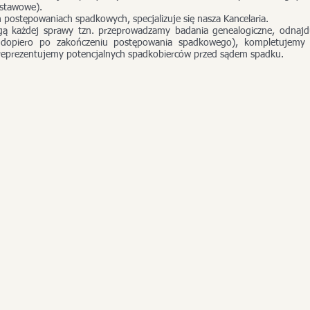
ustawowe).
postępowaniach spadkowych, specjalizuje się nasza Kancelaria.
ą każdej sprawy tzn. przeprowadzamy badania genealogiczne, odnajd
ię dopiero po zakończeniu postępowania spadkowego), kompletujemy
reprezentujemy potencjalnych spadkobierców przed sądem spadku.