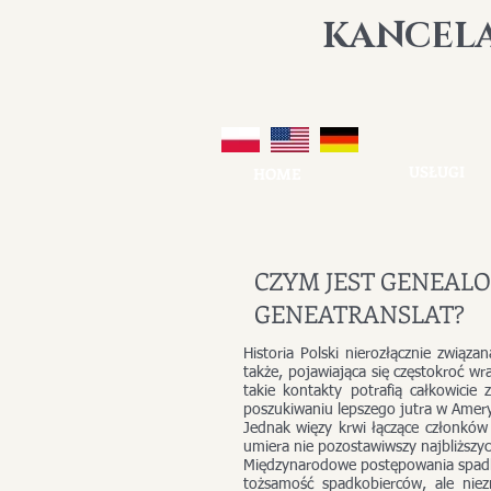
K
ANCEL
USŁUGI
HOME
CZYM JEST GENEALO
GENEATRANSLAT?
Historia Polski nierozłącznie związ
także, pojawiająca się częstokroć 
takie kontakty potrafią całkowicie 
poszukiwaniu lepszego jutra w Ameryc
Jednak więzy krwi łączące członków
umiera nie pozostawiwszy najbliższych
Międzynarodowe postępowania spadko
tożsamość spadkobierców, ale nie