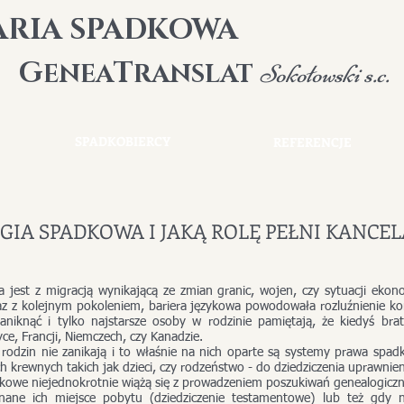
ARIA SPADKOWA
G
T
ENEA
RANSLAT
Sokołowski s.c.
SPADKOBIERCY
REFERENCJE
GIA SPADKOWA I JAKĄ ROLĘ PEŁNI KANCE
ana jest z migracją wynikającą ze zmian granic, wojen, czy sytuacji ekon
wraz z kolejnym pokoleniem, bariera językowa powodowała rozluźnienie 
zaniknąć i tylko najstarsze osoby w rodzinie pamiętają, że kiedyś brat
e, Francji, Niemczech, czy Kanadzie.
 rodzin nie zanikają i to właśnie na nich oparte są systemy prawa spad
 krewnych takich jak dzieci, czy rodzeństwo - do dziedziczenia uprawnieni
we niejednokrotnie wiążą się z prowadzeniem poszukiwań genealogicznyc
znane ich miejsce pobytu (dziedziczenie testamentowe) lub też gdy