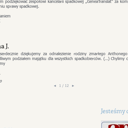
łbym podziękować zespołowi kancelarii spadkowej „GeneaTranslat” za ko
eniu sprawy spadkowej.
żaniem
K
a J.
o serdecznie dziękujemy za odnalezienie rodziny zmarłego Anthoneg
dliwym podziałem majątku dla wszystkich spadkobierców. (…) Chylimy cz
emy
.
o
1 / 12
◄
►
Jesteśmy