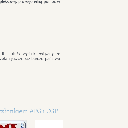
mpleksową, profesjonalną pomoc w
o R. i duży wysiłek związany ze
oła i jeszcze raz bardzo państwu
 członkiem APG i CGP