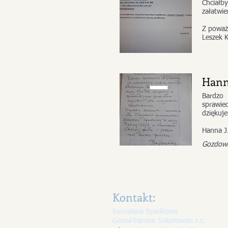
​​Chcia
załatwi
Z powa
Leszek 
Hann
​​Bardz
sprawie
dziękuj
Hanna J
Gozdow
Kontakt:
Kancelaria Spadkowa
GeneaTranslat Sokołowski s.c.