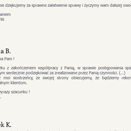
nie dziękujemy za sprawne załatwienie sprawy i życzymy wam dalszej owoc
żaniem
 W.
a B.
a Pani !
ku z zakończeniem współpracy z Panią, w sprawie postępowania spa
ym serdecznie podziękować za zrealizowane przez Panią czynności. (…)
z moi siostrzeńcy, ze swojej strony obiecujemy, że będziemy reko
alnym klientom.
wyrazy szacunku !
.
k K.