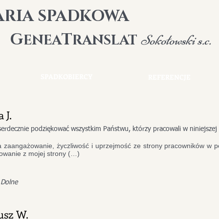
ARIA SPADKOWA
G
T
ENEA
RANSLAT
Sokołowski s.c.
SPADKOBIERCY
REFERENCJE
 J.
ę serdecznie podziękować wszystkim Państwu, którzy pracowali w niniejsze
 zaangażowanie, życzliwość i uprzejmość ze strony pracowników w pe
owanie z mojej strony (…)
 Dolne
usz W.