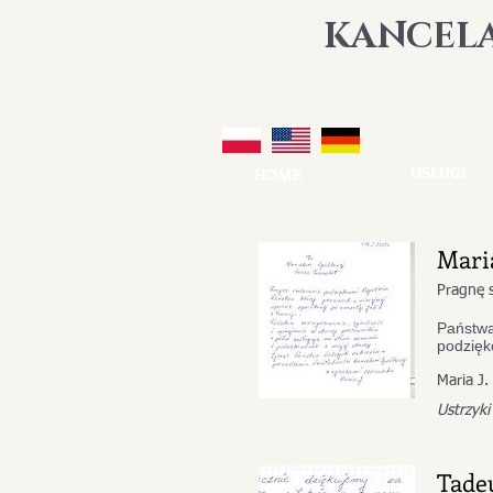
K
ANCEL
USŁUGI
HOME
Maria
​​​Pragn
Państwa
podzięk
Maria J.
Ustrzyki
Tade