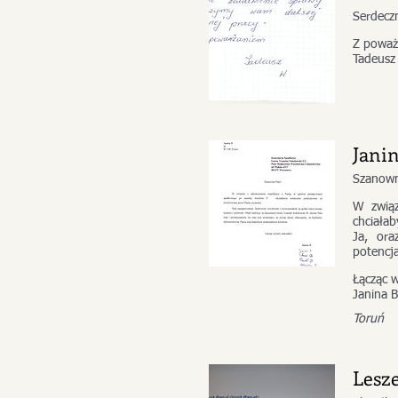
Serdecz
Z powa
Tadeusz
Janin
Szanown
W związ
chciałab
Ja, ora
potencj
Łącząc 
Janina B
Toruń
Lesze