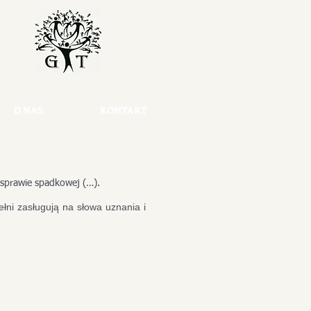
O NAS
KONTAKT
j sprawie spadkowej (…).
łni zasługują na słowa uznania i