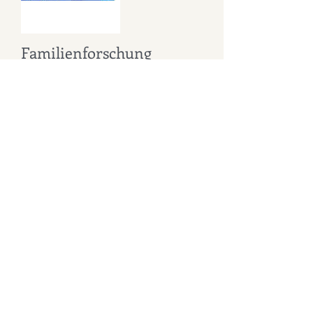
Familienforschung
Marek: Ich möchte Dir sagen, wie hoch
ich Deine Hartknäckigkeit bei der
Ausforschung der Geschichte meiner
Familie zu schätzen weiß. Deine
Fachkenntnisse über die verschiedenen
Archive und Behörden waren
ausgesprochen wertvoll, und es ist
Deiner Arbeit zu verdanken, daß wir
viele interessanten Informationen
übermittelt bekommen haben. Vielen
Dank.
John S, USA
John S., USA