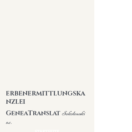
ERBENERMITTLUNGSKA
NZLEI
G
T
ENEA
RANSLAT
Sokołowski
s.c.
STARTSEITE