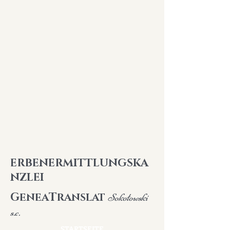
ERBENERMITTLUNGSKA
NZLEI
G
T
ENEA
RANSLAT
Sokołowski
s.c.
STARTSEITE