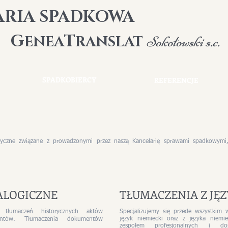
ARIA SPADKOWA
G
T
ENEA
RANSLAT
Sokołowski s.c.
SPADKOBIERCY
REFERENCJE
styczne związane z prowadzonymi przez naszą Kancelarię sprawami spadkowym
ALOGICZNE
TŁUMACZENIA Z JĘ
 tłumaczeń historycznych aktów
Specjalizujemy się przede wszystkim 
język niemiecki oraz z języka niemi
ntów. Tłumaczenia dokumentów
zespołem profesjonalnych i do