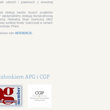
czeń ustnych i pisemnych z dowolnej
ie obsługi bardzo dużych projektów
7 zapewnialiśmy obsługę tłumaczeniową
ecką Federalną Straż Graniczną (BGS
uszy polskiej Straży Granicznej w ramach
unduszu Phare.
tawione nam
REFERENCJE
.
członkiem APG i CGP