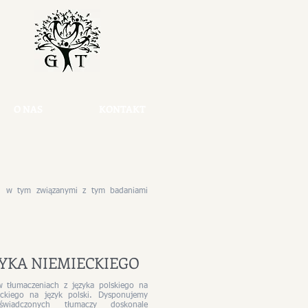
O NAS
KONTAKT
i, w tym związanymi z tym badaniami
ZYKA NIEMIECKIEGO
w tłumaczeniach z języka polskiego na
eckiego na język polski. Dysponujemy
świadczonych tłumaczy doskonale