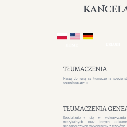
K
ANCEL
USŁUGI
HOME
TŁUMACZENIA
Naszą domeną są tłumaczenia specjali
genealogicznymi.
TŁUMACZENIA GENE
Specjalizujemy się w wykonywaniu
metrykalnych oraz innych dokume
genealogicznych wykonujemy z języków: