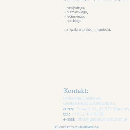
- rosyjskiego,
- niemieckiego,
- łacińskiego,
- polskiego
na języki angielski i niemiecki.
Kontakt:
Kancelaria Spadkowa
GeneaTranslat Sokołowski s.c.
adres
:
Piękna 43/3, 00-672 Warszawa
tel.:
+48 22 487 98 58
e-mail:
office@geneatranslat.com.pl
© GeneaTranslat Sokolowski s.c.