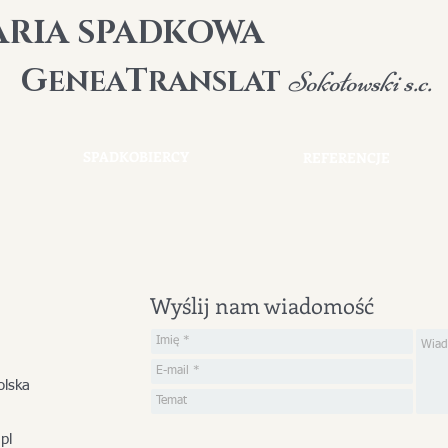
ARIA SPADKOWA
G
T
ENEA
RANSLAT
Sokołowski s.c.
SPADKOBIERCY
REFERENCJE
Wyślij nam wiadomość
olska
pl