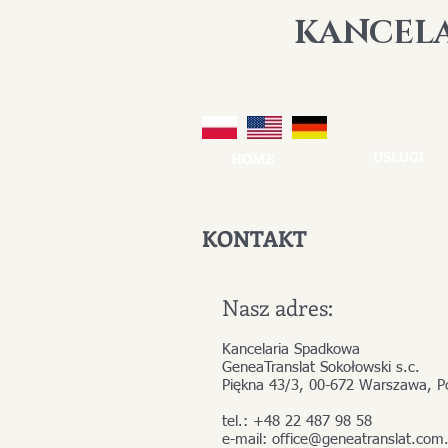
K
ANCEL
USŁUGI
HOME
KONTAKT
Nasz adres:
Kancelaria Spadkowa
GeneaTranslat Sokołowski s.c.
Piękna 43/3, 00-672 Warszawa, P
tel.: +48 22 487 98 58
e
-mail:
office@geneatranslat.com.