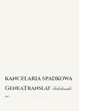
K
ANCELARIA SPADKOWA
G
T
ENEA
RANSLAT
Sokołowski
s.c.
HOME