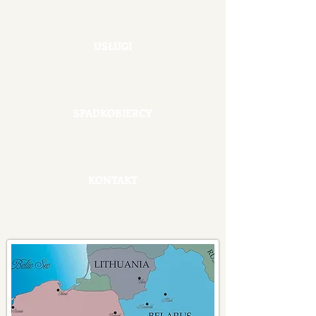
USŁUGI
SPADKOBIERCY
KONTAKT