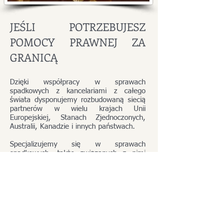
JEŚLI POTRZEBUJESZ
POMOCY PRAWNEJ ZA
GRANICĄ
Dzięki współpracy w sprawach
spadkowych z kancelariami z całego
świata dysponujemy rozbudowaną siecią
partnerów w wielu krajach Unii
Europejskiej, Stanach Zjednoczonych,
Australii, Kanadzie i innych państwach.
Specjalizujemy się w sprawach
spadkowych, także związanych z nimi
kwestiach podatkowych, jednak w razie
potrzeby zorganizujemy Państwu pomoc
prawną w każdym zakresie, również w
kwestiach prawa karnego, czy cywilnego
np. w sprawach o odszkodowanie.
W wybranych sprawach, np. o