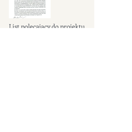
List polecający do projektu
tłumaczeniowego w
ramach PHARE
TWINNING
PL/98/IB/JH/02 oraz
PL99/IB/JH1 oraz PL
2000/IB/JH02