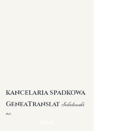
K
ANCELARIA SPADKOWA
G
T
ENEA
RANSLAT
Sokołowski
s.c.
HOME