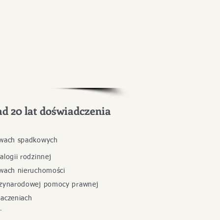
d 20 lat doświadczenia
awach spadkowych
alogii rodzinne
​j
awach nieruchomości
dzynarodowej pomocy prawnej
aczeniach
.