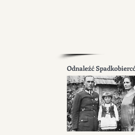
Odnaleźć Spadkobierc