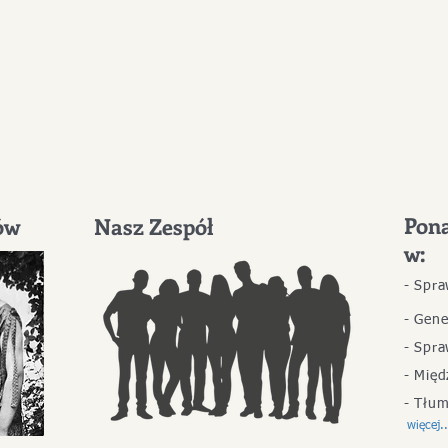
Pona
ów
Nasz Zespół
w:
- Spr
- Gene
- Spr
- Mię
- Tłum
więcej..