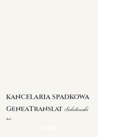
K
ANCELARIA SPADKOWA
G
T
ENEA
RANSLAT
Sokołowski
s.c.
HOME