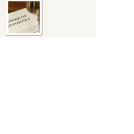
DZIAŁ DOKUMENTACJI
Dział kompletujący dokumentację niezbędną w
sprawach spadkowych.
Małgorzata Wesołowska-
Chmielowska
dokumentalistka