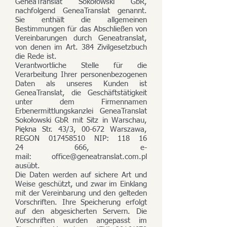
GeneaTranslat Sokołowski GbR,
nachfolgend GeneaTranslat genannt.
Sie enthält die allgemeinen
Bestimmungen für das Abschließen von
Vereinbarungen durch Geneatranslat,
von denen im Art. 384 Zivilgesetzbuch
die Rede ist.
Verantwortliche Stelle für die
Verarbeitung Ihrer personenbezogenen
Daten als unseres Kunden ist
GeneaTranslat, die Geschäftstätigkeit
unter dem Firmennamen
Erbenermittlungskanzlei GeneaTranslat
Sokołowski GbR mit Sitz in Warschau,
Piękna Str. 43/3, 00-672 Warszawa,
REGON 017458510 NIP: 118 16
24 666, e-
mail: office@geneatranslat.com.pl
ausübt.
Die Daten werden auf sichere Art und
Weise geschützt, und zwar im Einklang
mit der Vereinbarung und den gelteden
Vorschriften. Ihre Speicherung erfolgt
auf den abgesicherten Servern. Die
Vorschriften wurden angepasst im