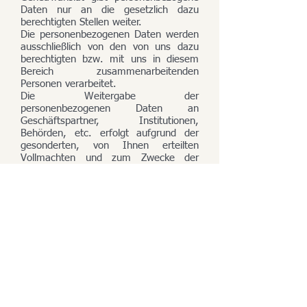
Daten nur an die gesetzlich dazu
berechtigten Stellen weiter.
Die personenbezogenen Daten werden
ausschließlich von den von uns dazu
berechtigten bzw. mit uns in diesem
Bereich zusammenarbeitenden
Personen verarbeitet.
Die Weitergabe der
personenbezogenen Daten an
Geschäftspartner, Institutionen,
Behörden, etc. erfolgt aufgrund der
gesonderten, von Ihnen erteilten
Vollmachten und zum Zwecke der
Ausführung der Vereinbarung mit
Ihnen. Im Zuge der Ausführung der
Vereinbarung dürfen Daten an folgende
Personen/Stellen weitergegeben
werden:
Bevollmächtigte und
Korrespondenten im In- und
Ausland, auch in Drittstaaten
(ausserhalb der EU),
Standesämter, Archive, sonstige
Institutionen, die den Vorgang der
Ermittlungen,