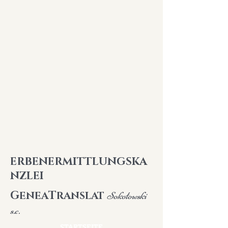
ERBENERMITTLUNGSKA
NZLEI
G
T
ENEA
RANSLAT
Sokołowski
s.c.
STARTSEITE