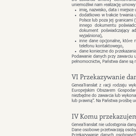
uniemożliwi nam realizację umowy
imię, nazwisko, data i miejsce
dodatkowo w trakcie trwania
Polsce lub poza jej granicami
innego dokumentu poświadcz
dokument poświadczający adr
wyjaśniona),
inne dane opcjonalne, które
telefonu kontaktowego,
dane konieczne do przekazani
Podawanie danych przy zawarciu 
pełnomocnictw, Państwa dane są 
VI Przekazywanie da
GeneaTranslat z racji rodzaju w
Europejskim Obszarem Gospodarc
niezbędne do zawarcia lub wykonan
lub prawną”. Na Państwa prośbę ud
IV Komu przekazuje
GeneaTranslat nie udostępnia da
Dane osobowe przetwarzają osoby w
Przekazywanie danych osobowych