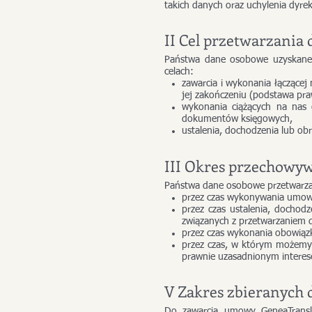
takich danych oraz uchylenia dyr
II Cel przetwarzania
Państwa dane osobowe uzyskane 
celach:
zawarcia i wykonania łączącej 
jej zakończeniu (podstawa praw
wykonania ciążących na nas 
dokumentów księgowych,
ustalenia, dochodzenia lub o
III Okres przechowy
Państwa dane osobowe przetwarz
przez czas wykonywania umow
przez czas ustalenia, dochod
związanych z przetwarzaniem 
przez czas wykonania obowiąz
przez czas, w którym możemy
prawnie uzasadnionym interes
V Zakres zbieranych
Do zawarcia umowy GeneaTransl