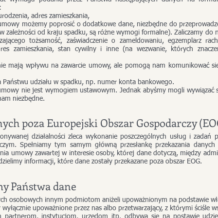
:
 urodzenia, adres zamieszkania,
 umowy możemy poprosić o dodatkowe dane, niezbędne do przeprowad
 (w zależności od kraju spadku, są różne wymogi formalne). Zaliczamy do
ającego tożsamość, zaświadczenie o zameldowaniu, egzemplarz ra
es zamieszkania, stan cywilny i inne (na wezwanie, których znacze
 nie mają wpływu na zawarcie umowy, ale pomogą nam komunikować się
a Państwu udziału w spadku, np. numer konta bankowego.
umowy nie jest wymogiem ustawowym. Jednak abyśmy mogli wywiązać si
nam niezbędne.
nych poza Europejski Obszar Gospodarczy (EO
ykonywanej działalności zleca wykonanie poszczególnych usług i zadań
zym. Spełniamy tym samym główną przesłankę przekazania danych os
ia umowy zawartej w interesie osoby, której dane dotyczą, między admin
zielimy informacji, które dane zostały przekazane poza obszar EOG.
my Państwa dane
nych osobowych innym podmiotom aniżeli upoważnionym na podstawie wł
yłącznie upoważnione przez nas albo przetwarzający, z którymi ściśle w
 partnerom, instytucjom, urzędom itp. odbywa się na postawie udzi