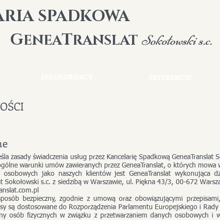
ARIA SPADKOWA
G
T
ENEA
RANSLAT
Sokołowski s.c.
SPADKOBIERCY
REFERENCJE
OŚCI
ne
reśla zasady świadczenia usług przez Kancelarię Spadkową GeneaTranslat 
 ogólne warunki umów zawieranych przez GeneaTranslat, o których mowa 
 osobowych jako naszych klientów jest GeneaTranslat wykonująca dz
t Sokołowski s.c. z siedzibą w Warszawie, ul. Piękna 43/3, 00-672 Wa
anslat.com.pl
osób bezpieczny, zgodnie z umową oraz obowiązującymi przepisami
isy są dostosowane do Rozporządzenia Parlamentu Europejskiego i Rady 
ny osób fizycznych w związku z przetwarzaniem danych osobowych i