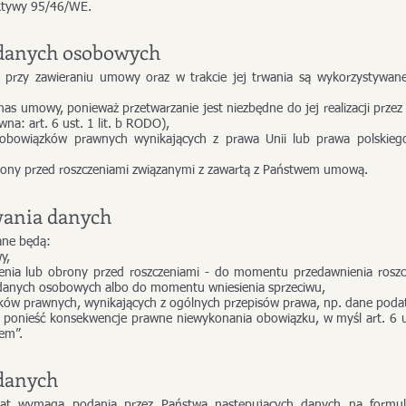
ektywy 95/46/WE.
 danych osobowych
przy zawieraniu umowy oraz w trakcie jej trwania są wykorzystywane
nas umowy, ponieważ przetwarzanie jest niezbędne do jej realizacji przez
na: art. 6 ust. 1 lit. b RODO),
obowiązków prawnych wynikających z prawa Unii lub prawa polskieg
brony przed roszczeniami związanymi z zawartą z Państwem umową.
wania danych
ane będą:
y,
zenia lub obrony przed roszczeniami - do momentu przedawnienia rosz
danych osobowych albo do momentu wniesienia sprzeciwu,
ków prawnych, wynikających z ogólnych przepisów prawa, np. dane poda
 ponieść konsekwencje prawne niewykonania obowiązku, w myśl art. 6 
em”.
 danych
at wymaga podania przez Państwa następujących danych na formul