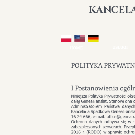
K
ANCEL
USŁUGI
HOME
POLITYKA PRYWATN
I Postanowienia ogól
Niniejsza Polityka Prywatności ok
dalej GeneaTranslat. Stanowi ona
Administratorem Państwa danych
Kancelaria Spadkowa GeneaTransla
16 24 666, e-mail: office@geneatr
Ochrona danych odbywa się w sp
zabezpieczonych serwerach. Przep
2016 r. (RODO) w sprawie ochro