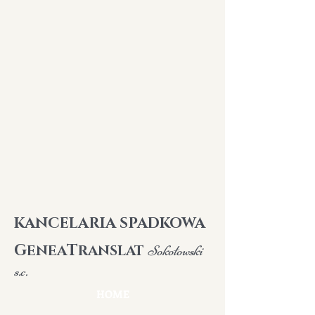
K
ANCELARIA SPADKOWA
G
T
ENEA
RANSLAT
Sokołowski
s.c.
HOME