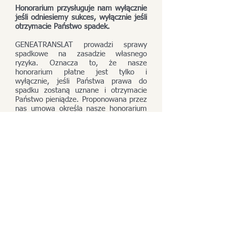
Honorarium przysługuje nam wyłącznie
jeśli odniesiemy sukces, wyłącznie jeśli
otrzymacie Państwo spadek.
GENEATRANSLAT prowadzi sprawy
spadkowe na zasadzie własnego
ryzyka. Oznacza to, że nasze
honorarium płatne jest tylko i
wyłącznie, jeśli Państwa prawa do
spadku zostaną uznane i otrzymacie
Państwo pieniądze. Proponowana przez
nas umowa określa nasze honorarium
jako procent od kwoty, którą
otrzymacie Państwo z tytułu spadku.
Kwota ta zostanie nam przekazana
przez administratora spadku
bezpośrednio z masy spadkowej.