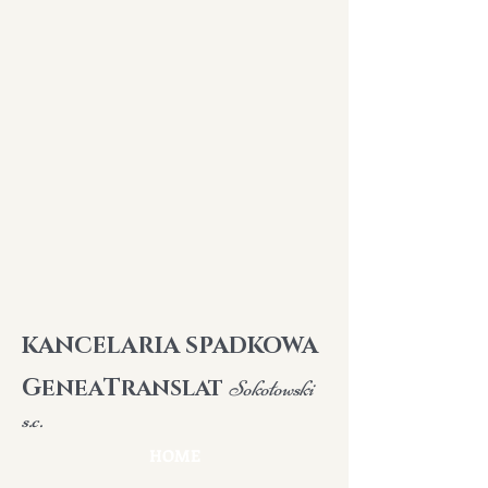
K
ANCELARIA SPADKOWA
G
T
ENEA
RANSLAT
Sokołowski
s.c.
HOME