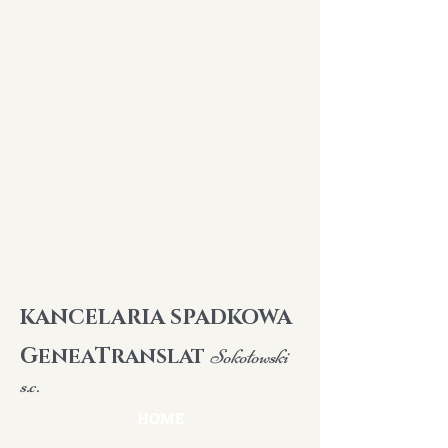
K
ANCELARIA SPADKOWA
G
T
ENEA
RANSLAT
Sokołowski
s.c.
HOME