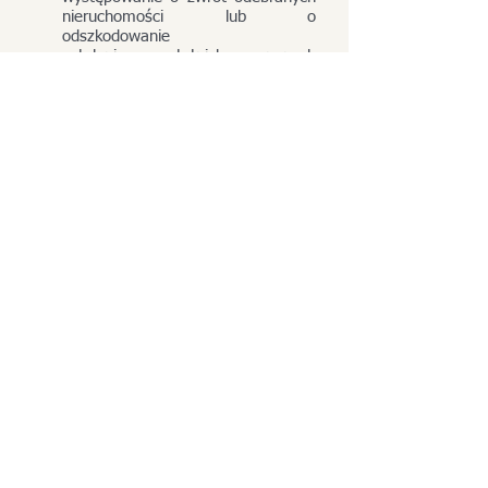
nieruchomości lub o
odszkodowanie
ustalanie ostatnich znanych
właścicieli nieruchomości
odszukanie właścicieli
nieruchomości lub ich
spadkobierców / następców
prawnych
weryfikacja pokrewieństwa
potencjalnych spadkobierców z
właścicielami nieruchomości
ustalanie adresów nieruchomości
posiadanych przez przodków